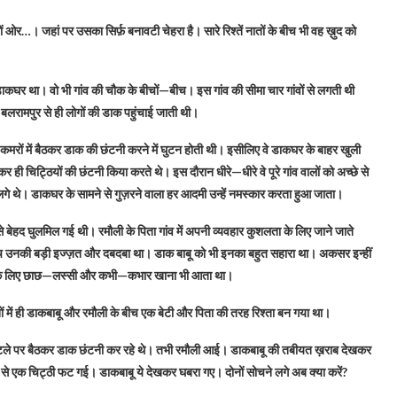
ों ओर…। जहां पर उसका सिर्फ़ बनावटी चेहरा है। सारे रिश्तें नातों के बीच भी वह ख़ुद को
ी डाकघर था। वो भी गांव की चौक के बीचों—बीच। इस गांव की सीमा चार गांवों से लगती थी
बसे बलरामपुर से ही लोगों की डाक पहुंचाई जाती थी।
 कमरों में बैठकर डाक की छंटनी करने में घुटन होती थी। इसीलिए वे डाकघर के बाहर खुली
कर ही चिट्ठियों की छंटनी किया करते थे। इस दौरान धीरे—धीरे वे पूरे गांव वालों को अच्छे से
े थे। डाकघर के सामने से गुज़रने वाला हर आदमी उन्हें नमस्कार करता हुआ जाता।
े बेहद घुलमिल गई थी। रमौली के पिता गांव में अपनी व्यवहार कुशलता के लिए जाने जाते
बीच उनकी बड़ी इज्ज़त और दबदबा था। डाक बाबू को भी इनका बहुत सहारा था। अकसर इन्हीं
ू के लिए छाछ—लस्सी और कभी—कभार खाना भी आता था।
ं में ही डाकबाबू और रमौली के बीच एक बेटी और पिता की तरह रिश्ता बन गया था।
ओटले पर बैठकर डाक छंटनी कर रहे थे। तभी रमौली आई। डाकबाबू की तबीयत ख़राब देखकर
े एक चिट्ठी फट गई। डाकबाबू ये देखकर घबरा गए। दोनों सोचने लगे अब क्या करें?