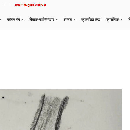
नहीं रहे दिग्गज एक्टर मनोज कुमार
कॉमन मैन
लेखक/साहित्यकार
रंगमंच
प्रकाशित लेख
प्रासंगिक
फ