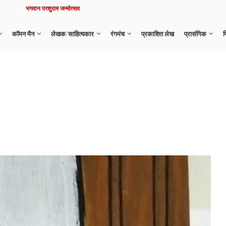
भगवान परशुराम जन्मोत्सव
कॉमन मैन
लेखक/साहित्यकार
रंगमंच
प्रकाशित लेख
प्रासंगिक
फ