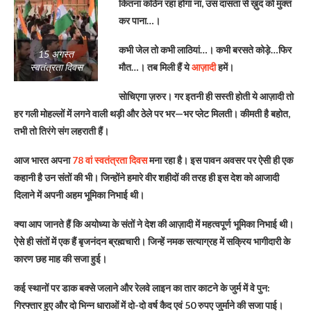
कितना कठिन रहा होगा ना, उस दासता से ख़ुद को मुक्त
कर पाना…।
कभी जेल तो कभी लाठियां…। कभी बरसते कोड़े…फिर
15 अगस्त
मौत…। तब मिली हैं ये
आज़ादी
हमें।
स्वतंत्रता दिवस
सोचिएगा ज़रुर। गर इतनी ही सस्ती होती ये आज़ादी तो
हर गली मोहल्लों में लगने वाली थड़ी और ठेले पर भर—भर प्लेट मिलती। कीमती है बहोत,
तभी तो तिरंगे संग लहराती हैं।
आज भारत अपना
78 वां स्वतंत्रता दिवस
मना रहा है। इस पावन अवसर पर ऐसी ही एक
कहानी है उन संतों की भी। जिन्होंने हमारे वीर शहीदों की तरह ही इस देश को आजादी
दिलाने में अपनी अहम भूमिका निभाई थी।
क्या आप जानते हैं कि अयोध्या के संतों ने देश की आज़ादी में महत्वपूर्ण भूमिका निभाई थी।
ऐसे ही संतों में एक हैं बृजनंदन ब्रह्मचारी। जिन्हें नमक सत्याग्रह में सक्रिय भागीदारी के
कारण छह माह की सजा हुई।
कई स्थानों पर डाक बक्से जलाने और रेलवे लाइन का तार काटने के जुर्म में वे पुन:
गिरफ्तार हुए और दो भिन्न धाराओं में दो-दो वर्ष कैद एवं 50 रुपए जुर्माने की सजा पाई।