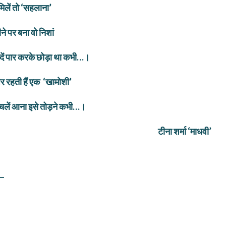
मिलें तो ‘सहलाना’
ने पर बना वो निशां
हदें पार करके छोड़ा था कभी…।
र रहती हैं एक
‘खामोशी’
चलें आना इसे तोड़ने कभी…।
टीना शर्मा ‘माधवी’
ं—