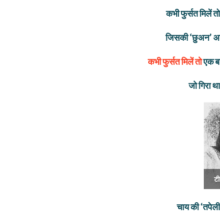
कभी फुर्सत मिलें 
जिसकी ‘छुअन’ अब
कभी फुर्सत मिलें तो
एक बा
जो गिरा थ
टी
चाय की ‘तपेली’