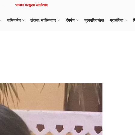
नहीं रहे दिग्गज एक्टर मनोज कुमार
कॉमन मैन
लेखक/साहित्यकार
रंगमंच
प्रकाशित लेख
प्रासंगिक
फ