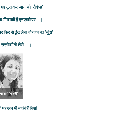
तो महसूस कर जाना वो ‘सैकंड’
 भी बाकी हैं इन लबो पर…।
र फिर से ढूंढ लेना वो
कान का ‘बूंदा’
ा सरगोशी से तेरी….।
ना शर्मा ‘माधवी’
 पर अब भी बाकी हैं निशां