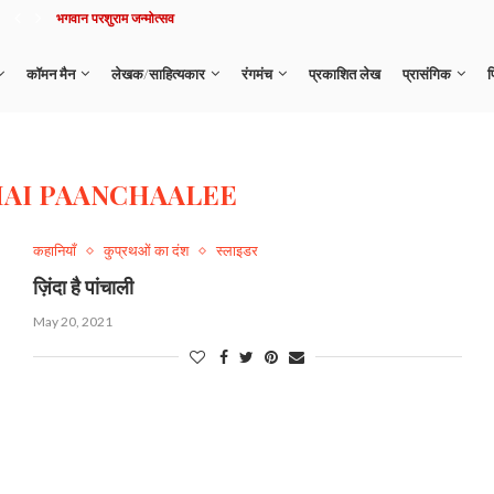
भगवान परशुराम जन्मोत्सव
कॉमन मैन
लेखक/साहित्यकार
रंगमंच
प्रकाशित लेख
प्रासंगिक
फ
HAI PAANCHAALEE
कहानियाँ
कुप्रथओं का दंश
स्लाइडर
ज़िंदा है पांचाली
May 20, 2021