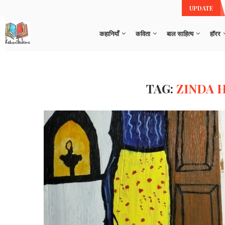
 व ‘कौतुक ताना’
UPDATE
कहानियाँ
कविता
बाल साहित्य
हॉरर
TAG:
ZINDA 