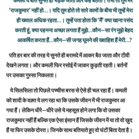
कमली ये बात सुनते ही भड़क जाती और कह बैठती। तभी तो तुम मेरे
‘राजकुमार’ नहीं हो…। यदि तुम होते तो सारे कामों के बीच भी तुम्हें मेरा
ही ख्याल अधिक रहता…। तुम्हें पता होता कि ‘मैं’ क्या खाना पसंद
करती हूं, क्या पहनना अच्छा लगता हैं मुझे…कौन—सा रंग मुझे बेहद
आकर्षित करता हैं…कौन—सी जगह घूमने की ख्वाहिश हैं मेरी…?
पति हर बार की तरह ये सुनते ही बरामदे में आकर बैठ जाता और टीवी
देेखने लगता। और कमली फिर रसोई में जाकर कुड़ती रहती। बर्तनों
पर उसका गुस्सा निकलता।
ये सिलसिला तो पिछले पच्चीस बरस से ऐसे ही चल रहा हैं। कमली
को शादी के वक़्त ये लग रहा था कि उसके जीवन में भी राजकुमार आ
गया हैं। लेकिन धीरे—धीरे उसे ये महसूस होने लगा कि वो उसका
राजकुमार नहीं हैं बल्कि एक ऐसा इंसान हैं जिसके जीवन में या तो वो ख़ुद
हैं या फिर उसके दोस्त। जिनके साथ बतियाते हुए वो घंटों बिता देता है।