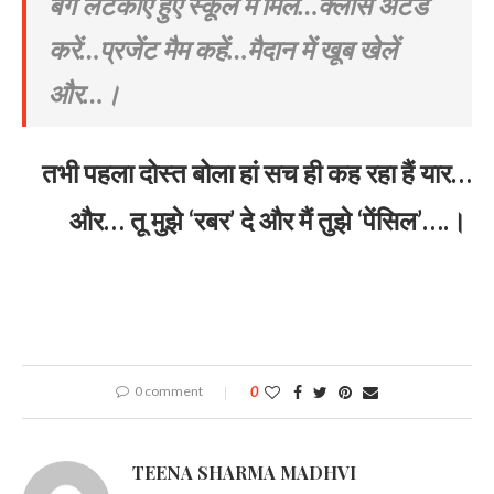
बैग लटकाए हुए स्कूल में मिलें…क्लास अटेंड
करें…प्रजेंट मैम कहें…मैदान में खूब खेलें
और…।
तभी पहला दोस्त बोला हां सच ही कह रहा हैं यार
…
और… तू मुझे ‘रबर’ दे और मैं तुझे ‘पेंसिल’….।
0 comment
0
TEENA SHARMA MADHVI