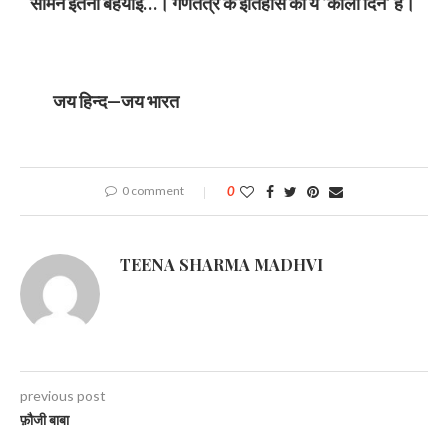
सामने इतनी बेहयाई…।
गणतंत्र के इतिहास का ये ‘काला दिन’ है।
जय हिन्द—जय भारत
0 comment
0
TEENA SHARMA MADHVI
previous post
फ़ौजी बाबा