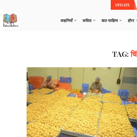
 व ‘कौतुक ताना’
UPDATE
कहानियाँ
कविता
बाल साहित्य
हॉरर
TAG:
चि