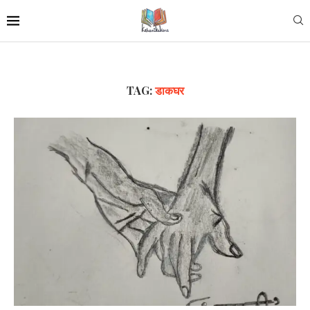
TAG:
डाकघर