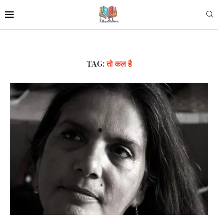
TAG:
तो कल है